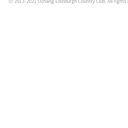
ⓒ 2013-2021 Ochang Edinburgh Country Club. All rights 